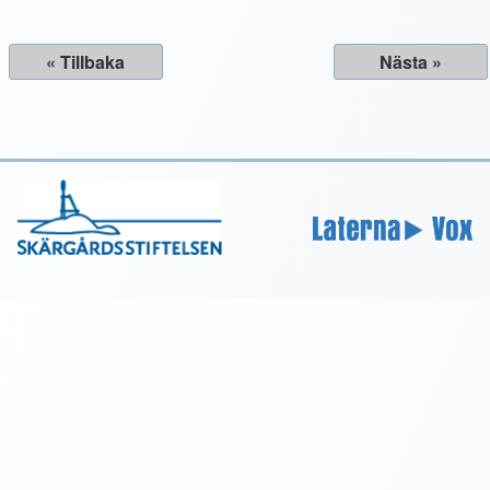
« Tillbaka
Nästa »