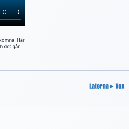
älkomna. Här
ch det går