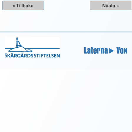
« Tillbaka
Nästa »